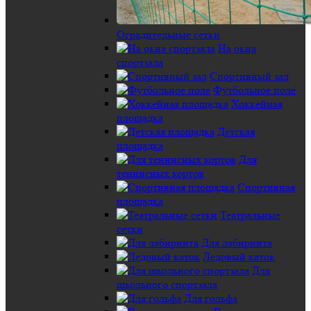
Оградительные сетки
На окна
спортзала
Спортивный зал
Футбольное поле
Хоккейная
площадка
Детская
площадка
Для
теннисных кортов
Спортивная
площадка
Театральные
сетки
Для лабиринта
Ледовый каток
Для
школьного спортзала
Для гольфа