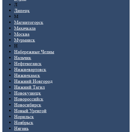
Л
Липецк
М
Магнитогорск
Махачкала
Москва
Мурманск
Н
Набережные Челны
Нальчик
Нефтеюганск
Нижневартовск
Нижнекамск
Нижний Новгород
Нижний Тагил
Новокузнецк
Новороссийск
Новосибирск
Новый Уренгой
Норильск
Ноябрьск
Нягань