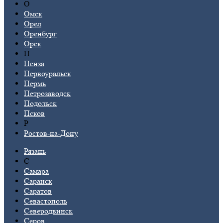
О
Омск
Орел
Оренбург
Орск
П
Пенза
Первоуральск
Пермь
Петрозаводск
Подольск
Псков
Р
Ростов-на-Дону
Рязань
С
Самара
Саранск
Саратов
Севастополь
Северодвинск
Серов