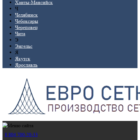
Ханты-Мансийск
Ч
Челябинск
Чебоксары
Череповец
Чита
Э
Энгельс
Я
Якутск
Ярославль
8 804 700-20-33