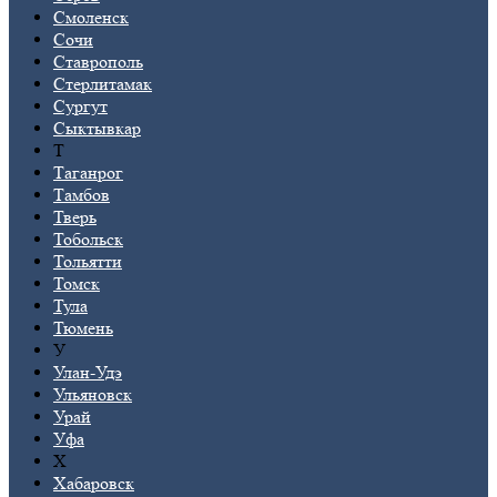
Смоленск
Сочи
Ставрополь
Стерлитамак
Сургут
Сыктывкар
Т
Таганрог
Тамбов
Тверь
Тобольск
Тольятти
Томск
Тула
Тюмень
У
Улан-Удэ
Ульяновск
Урай
Уфа
Х
Хабаровск