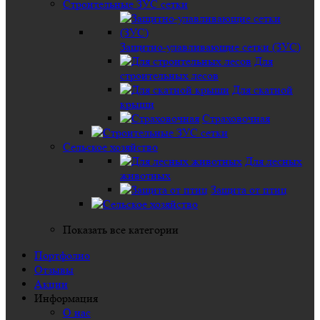
Строительные ЗУС сетки
Защитно-улавливающие сетки (ЗУС)
Для
строительных лесов
Для скатной
крыши
Страховочная
Сельское хозяйство
Для лесных
животных
Защита от птиц
Показать все категории
Портфолио
Отзывы
Акции
Информация
О нас