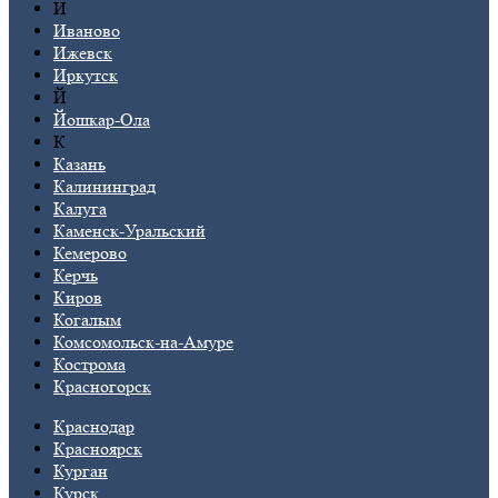
И
Иваново
Ижевск
Иркутск
Й
Йошкар-Ола
К
Казань
Калининград
Калуга
Каменск-Уральский
Кемерово
Керчь
Киров
Когалым
Комсомольск-на-Амуре
Кострома
Красногорск
Краснодар
Красноярск
Курган
Курск