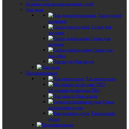
Основы для маскировочных сетей
Для дома
Для детской
кроватки
Сетки для
лестниц
Сетки для
балкона
Сетки для
бассейна
Для пруда
Промышленные
Для транспорта
Мусорные полигоны ТБО
Для склада
Сетки
крепления грузов
Такелажные
сетки