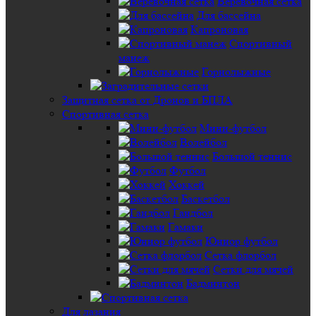
Веревочная сетка
Для бассейна
Капроновая
Спортивный
манеж
Горнолыжные
Защитная сетка от Дронов и БПЛА
Спортивная сетка
Мини-футбол
Волейбол
Большой теннис
Футбол
Хоккей
Баскетбол
Гандбол
Гамаки
Юниор футбол
Сетка флорбол
Сетки для мячей
Бадминтон
Для лазания