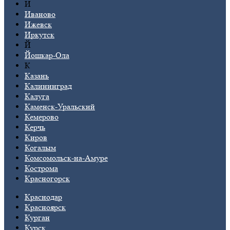
И
Иваново
Ижевск
Иркутск
Й
Йошкар-Ола
К
Казань
Калининград
Калуга
Каменск-Уральский
Кемерово
Керчь
Киров
Когалым
Комсомольск-на-Амуре
Кострома
Красногорск
Краснодар
Красноярск
Курган
Курск