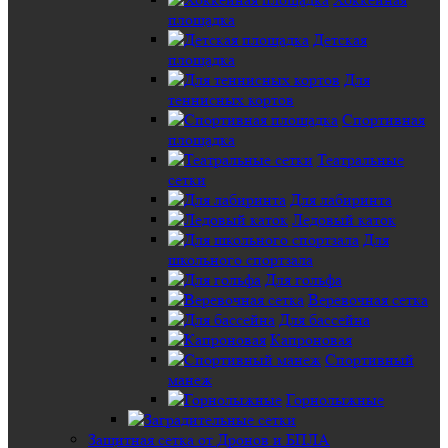
площадка
Детская
площадка
Для
теннисных кортов
Спортивная
площадка
Театральные
сетки
Для лабиринта
Ледовый каток
Для
школьного спортзала
Для гольфа
Веревочная сетка
Для бассейна
Капроновая
Спортивный
манеж
Горнолыжные
Защитная сетка от Дронов и БПЛА