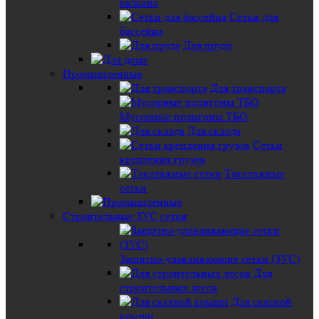
балкона
Сетки для
бассейна
Для пруда
Промышленные
Для транспорта
Мусорные полигоны ТБО
Для склада
Сетки
крепления грузов
Такелажные
сетки
Строительные ЗУС сетки
Защитно-улавливающие сетки (ЗУС)
Для
строительных лесов
Для скатной
крыши