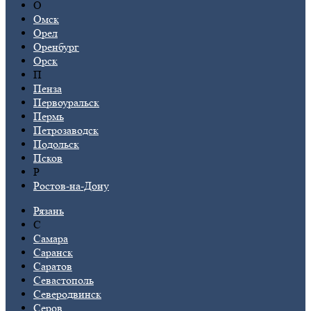
О
Омск
Орел
Оренбург
Орск
П
Пенза
Первоуральск
Пермь
Петрозаводск
Подольск
Псков
Р
Ростов-на-Дону
Рязань
С
Самара
Саранск
Саратов
Севастополь
Северодвинск
Серов