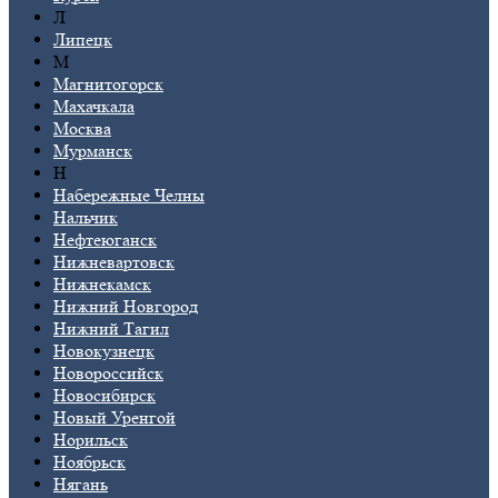
Л
Липецк
М
Магнитогорск
Махачкала
Москва
Мурманск
Н
Набережные Челны
Нальчик
Нефтеюганск
Нижневартовск
Нижнекамск
Нижний Новгород
Нижний Тагил
Новокузнецк
Новороссийск
Новосибирск
Новый Уренгой
Норильск
Ноябрьск
Нягань