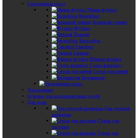
Спортивная сетка
Мини-футбол
Волейбол
Большой теннис
Футбол
Хоккей
Баскетбол
Гандбол
Гамаки
Юниор футбол
Сетка флорбол
Сетки для мячей
Бадминтон
Для лазания
Основы для маскировочных сетей
Для дома
Для детской
кроватки
Сетки для
лестниц
Сетки для