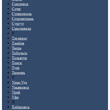
Смоленск
Сочи
Ставрополь
Стерлитамак
Сургут
Сыктывкар
Т
Таганрог
Тамбов
Тверь
Тобольск
Тольятти
Томск
Тула
Тюмень
У
Улан-Удэ
Ульяновск
Урай
Уфа
Х
Хабаровск