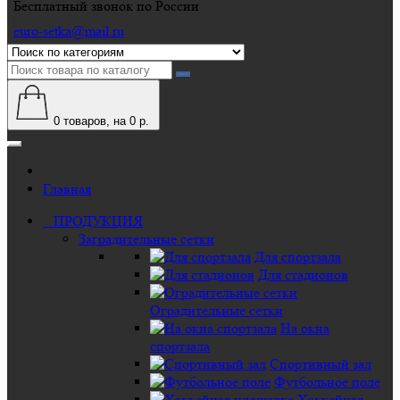
Бесплатный звонок по России
euro-setka@mail.ru
0
товаров, на 0 р.
Главная
ПРОДУКЦИЯ
Заградительные сетки
Для спортзала
Для стадионов
Оградительные сетки
На окна
спортзала
Спортивный зал
Футбольное поле
Хоккейная