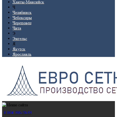
Ханты-Мансийск
Ч
Челябинск
Чебоксары
Череповец
Чита
Э
Энгельс
Я
Якутск
Ярославль
8 804 700-20-33