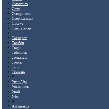
Смоленск
Сочи
Ставрополь
Стерлитамак
Сургут
Сыктывкар
Т
Таганрог
Тамбов
Тверь
Тобольск
Тольятти
Томск
Тула
Тюмень
У
Улан-Удэ
Ульяновск
Урай
Уфа
Х
Хабаровск