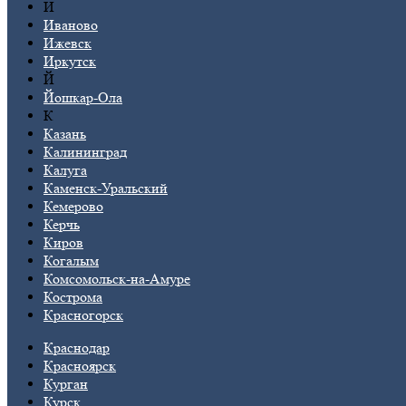
И
Иваново
Ижевск
Иркутск
Й
Йошкар-Ола
К
Казань
Калининград
Калуга
Каменск-Уральский
Кемерово
Керчь
Киров
Когалым
Комсомольск-на-Амуре
Кострома
Красногорск
Краснодар
Красноярск
Курган
Курск