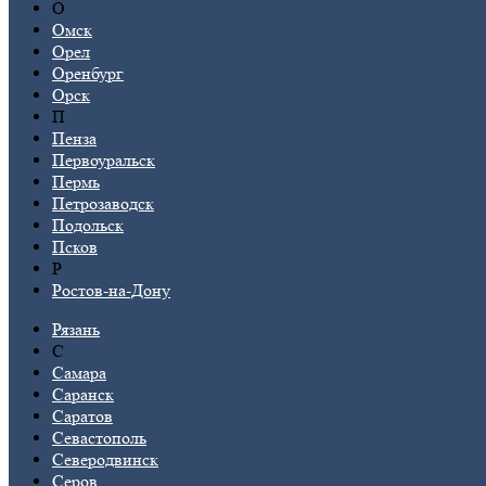
О
Омск
Орел
Оренбург
Орск
П
Пенза
Первоуральск
Пермь
Петрозаводск
Подольск
Псков
Р
Ростов-на-Дону
Рязань
С
Самара
Саранск
Саратов
Севастополь
Северодвинск
Серов