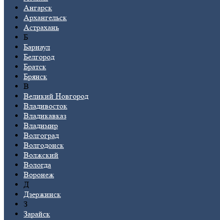
Ангарск
Архангельск
Астрахань
Б
Барнаул
Белгород
Братск
Брянск
В
Великий Новгород
Владивосток
Владикавказ
Владимир
Волгоград
Волгодонск
Волжский
Вологда
Воронеж
Д
Дзержинск
З
Зарайск