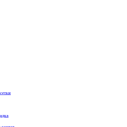
сетки
адка
 кортов