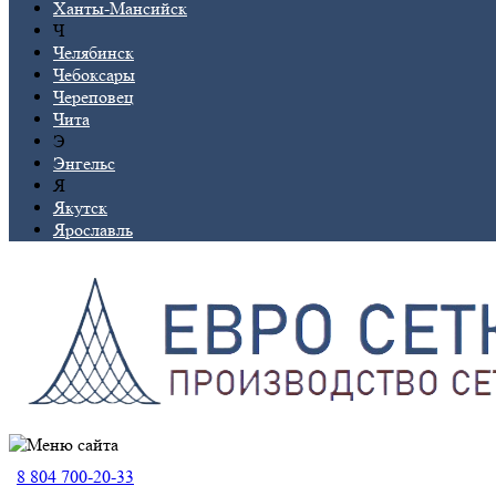
Ханты-Мансийск
Ч
Челябинск
Чебоксары
Череповец
Чита
Э
Энгельс
Я
Якутск
Ярославль
8 804 700-20-33