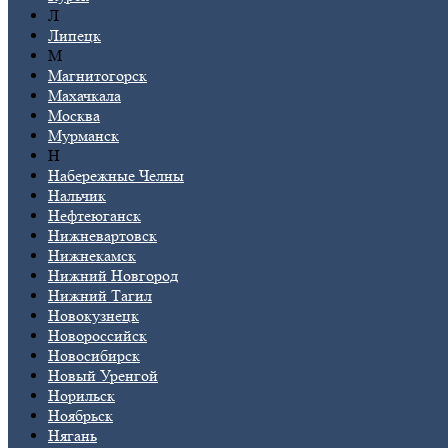
Л
Липецк
М
Магнитогорск
Махачкала
Москва
Мурманск
Н
Набережные Челны
Нальчик
Нефтеюганск
Нижневартовск
Нижнекамск
Нижний Новгород
Нижний Тагил
Новокузнецк
Новороссийск
Новосибирск
Новый Уренгой
Норильск
Ноябрьск
Нягань