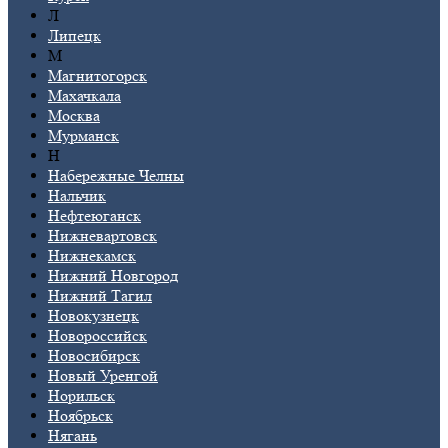
Л
Липецк
М
Магнитогорск
Махачкала
Москва
Мурманск
Н
Набережные Челны
Нальчик
Нефтеюганск
Нижневартовск
Нижнекамск
Нижний Новгород
Нижний Тагил
Новокузнецк
Новороссийск
Новосибирск
Новый Уренгой
Норильск
Ноябрьск
Нягань