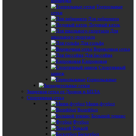
площадка
Театральные
сетки
Для лабиринта
Ледовый каток
Для
школьного спортзала
Для гольфа
Веревочная сетка
Для бассейна
Капроновая
Спортивный
манеж
Горнолыжные
Защитная сетка от Дронов и БПЛА
Спортивная сетка
Мини-футбол
Волейбол
Большой теннис
Футбол
Хоккей
Баскетбол