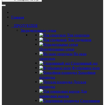
Главная
ПРОДУКЦИЯ
Заградительные сетки
Для спортзала
Для стадионов
Оградительные сетки
На окна
спортзала
Спортивный зал
Футбольное поле
Хоккейная
площадка
Детская
площадка
Для
теннисных кортов
Спортивная