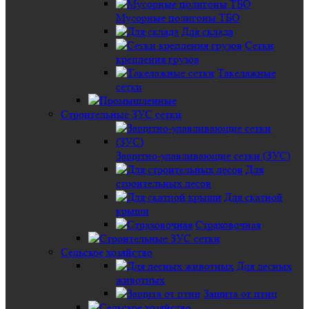
Мусорные полигоны ТБО
Для склада
Сетки
крепления грузов
Такелажные
сетки
Строительные ЗУС сетки
Защитно-улавливающие сетки (ЗУС)
Для
строительных лесов
Для скатной
крыши
Страховочная
Сельское хозяйство
Для лесных
животных
Защита от птиц