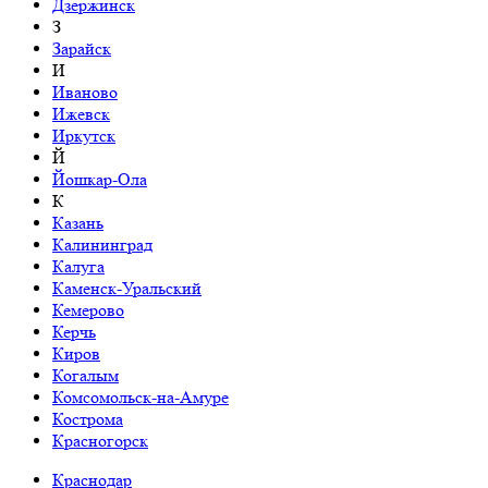
Дзержинск
З
Зарайск
И
Иваново
Ижевск
Иркутск
Й
Йошкар-Ола
К
Казань
Калининград
Калуга
Каменск-Уральский
Кемерово
Керчь
Киров
Когалым
Комсомольск-на-Амуре
Кострома
Красногорск
Краснодар