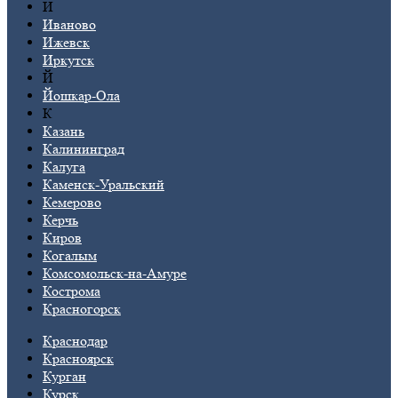
И
Иваново
Ижевск
Иркутск
Й
Йошкар-Ола
К
Казань
Калининград
Калуга
Каменск-Уральский
Кемерово
Керчь
Киров
Когалым
Комсомольск-на-Амуре
Кострома
Красногорск
Краснодар
Красноярск
Курган
Курск