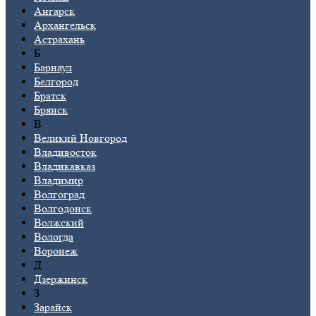
Ангарск
Архангельск
Астрахань
Б
Барнаул
Белгород
Братск
Брянск
В
Великий Новгород
Владивосток
Владикавказ
Владимир
Волгоград
Волгодонск
Волжский
Вологда
Воронеж
Д
Дзержинск
З
Зарайск