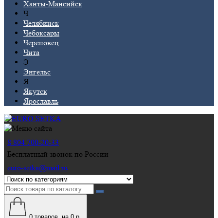
Ханты-Мансийск
Ч
Челябинск
Чебоксары
Череповец
Чита
Э
Энгельс
Я
Якутск
Ярославль
8 804 700-20-33
Бесплатный звонок по России
euro-setka@mail.ru
0
товаров, на 0 р.