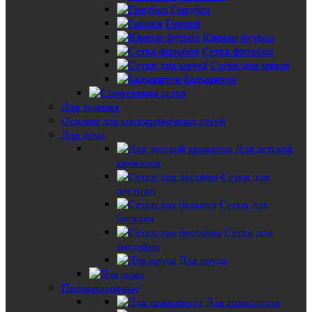
Гандбол
Гамаки
Юниор футбол
Сетка флорбол
Сетки для мячей
Бадминтон
Для лазания
Основы для маскировочных сетей
Для дома
Для детской
кроватки
Сетки для
лестниц
Сетки для
балкона
Сетки для
бассейна
Для пруда
Промышленные
Для транспорта