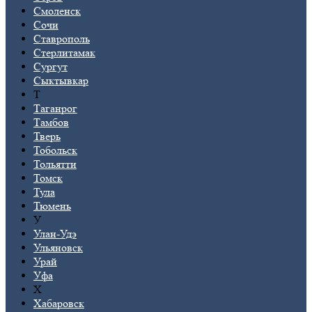
Смоленск
Сочи
Ставрополь
Стерлитамак
Сургут
Сыктывкар
Т
Таганрог
Тамбов
Тверь
Тобольск
Тольятти
Томск
Тула
Тюмень
У
Улан-Удэ
Ульяновск
Урай
Уфа
Х
Хабаровск