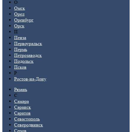
О
Омск
Орел
Оренбург
Орск
П
Пенза
Первоуральск
Пермь
Петрозаводск
Подольск
Псков
Р
Ростов-на-Дону
Рязань
С
Самара
Саранск
Саратов
Севастополь
Северодвинск
Серов