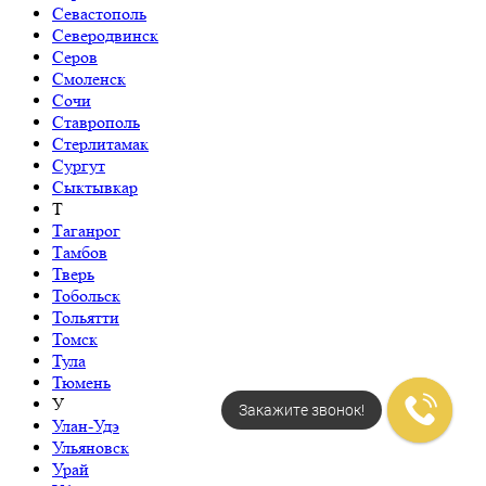
Севастополь
Северодвинск
Серов
Смоленск
Сочи
Ставрополь
Стерлитамак
Сургут
Сыктывкар
Т
Таганрог
Тамбов
Тверь
Тобольск
Тольятти
Томск
Тула
Тюмень
У
Закажите звонок!
Улан-Удэ
Ульяновск
Урай