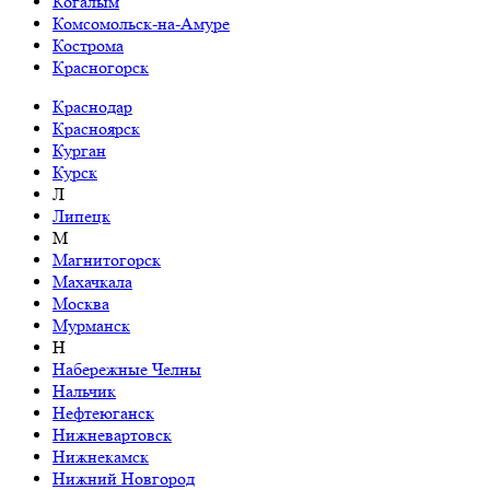
Когалым
Комсомольск-на-Амуре
Кострома
Красногорск
Краснодар
Красноярск
Курган
Курск
Л
Липецк
М
Магнитогорск
Махачкала
Москва
Мурманск
Н
Набережные Челны
Нальчик
Нефтеюганск
Нижневартовск
Нижнекамск
Нижний Новгород