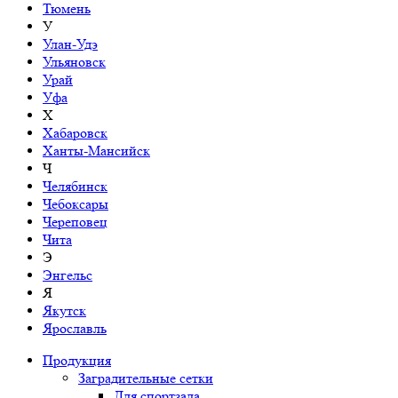
Тюмень
У
Улан-Удэ
Ульяновск
Урай
Уфа
Х
Хабаровск
Ханты-Мансийск
Ч
Челябинск
Чебоксары
Череповец
Чита
Э
Энгельс
Я
Якутск
Ярославль
Продукция
Заградительные сетки
Для спортзала