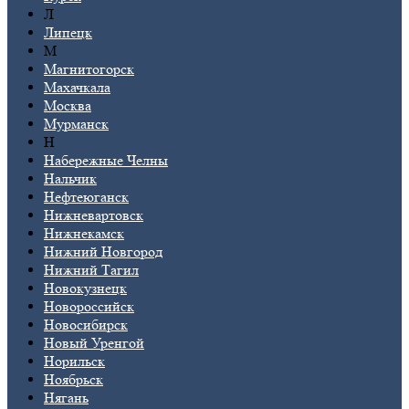
Л
Липецк
М
Магнитогорск
Махачкала
Москва
Мурманск
Н
Набережные Челны
Нальчик
Нефтеюганск
Нижневартовск
Нижнекамск
Нижний Новгород
Нижний Тагил
Новокузнецк
Новороссийск
Новосибирск
Новый Уренгой
Норильск
Ноябрьск
Нягань