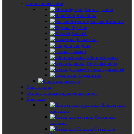
Спортивная сетка
Мини-футбол
Волейбол
Большой теннис
Футбол
Хоккей
Баскетбол
Гандбол
Гамаки
Юниор футбол
Сетка флорбол
Сетки для мячей
Бадминтон
Для лазания
Основы для маскировочных сетей
Для дома
Для детской
кроватки
Сетки для
лестниц
Сетки для