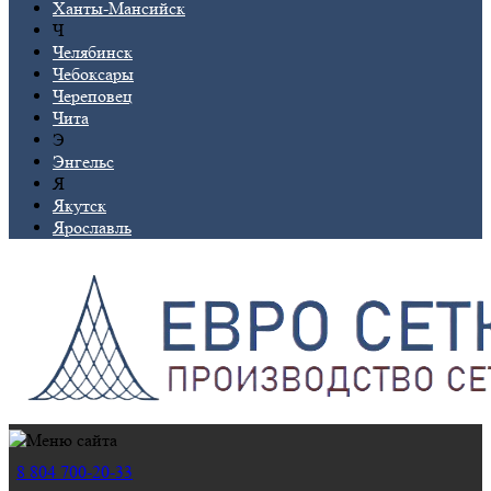
Ханты-Мансийск
Ч
Челябинск
Чебоксары
Череповец
Чита
Э
Энгельс
Я
Якутск
Ярославль
8 804 700-20-33