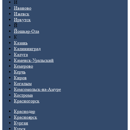
И
Иваново
Ижевск
Иркутск
Й
Йошкар-Ола
К
Казань
Калининград
Калуга
Каменск-Уральский
Кемерово
Керчь
Киров
Когалым
Комсомольск-на-Амуре
Кострома
Красногорск
Краснодар
Красноярск
Курган
Курск