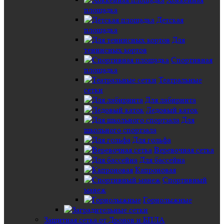
площадка
Детская
площадка
Для
теннисных кортов
Спортивная
площадка
Театральные
сетки
Для лабиринта
Ледовый каток
Для
школьного спортзала
Для гольфа
Веревочная сетка
Для бассейна
Капроновая
Спортивный
манеж
Горнолыжные
Защитная сетка от Дронов и БПЛА