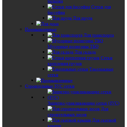
балкона
Сетки для
бассейна
Для пруда
Промышленные
Для транспорта
Мусорные полигоны ТБО
Для склада
Сетки
крепления грузов
Такелажные
сетки
Строительные ЗУС сетки
Защитно-улавливающие сетки (ЗУС)
Для
строительных лесов
Для скатной
крыши