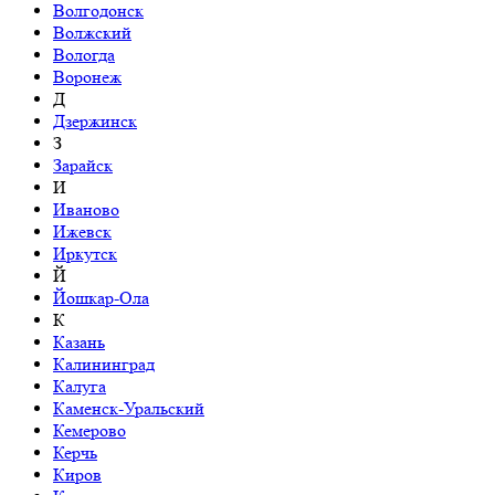
Волгодонск
Волжский
Вологда
Воронеж
Д
Дзержинск
З
Зарайск
И
Иваново
Ижевск
Иркутск
Й
Йошкар-Ола
К
Казань
Калининград
Калуга
Каменск-Уральский
Кемерово
Керчь
Киров