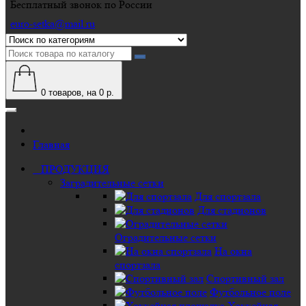
Бесплатный звонок по России
euro-setka@mail.ru
0
товаров, на 0 р.
Главная
ПРОДУКЦИЯ
Заградительные сетки
Для спортзала
Для стадионов
Оградительные сетки
На окна
спортзала
Спортивный зал
Футбольное поле
Хоккейная