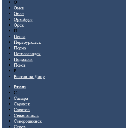
О
Омск
Орел
Оренбург
Орск
П
Пенза
Первоуральск
Пермь
Петрозаводск
Подольск
Псков
Р
Ростов-на-Дону
Рязань
С
Самара
Саранск
Саратов
Севастополь
Северодвинск
Серов