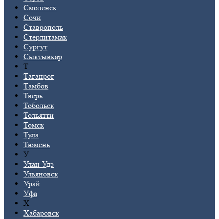
Смоленск
Сочи
Ставрополь
Стерлитамак
Сургут
Сыктывкар
Т
Таганрог
Тамбов
Тверь
Тобольск
Тольятти
Томск
Тула
Тюмень
У
Улан-Удэ
Ульяновск
Урай
Уфа
Х
Хабаровск