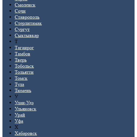
Смоленск
Сочи
Ставрополь
Стерлитамак
Сургут
Сыктывкар
Т
Таганрог
Тамбов
Тверь
Тобольск
Тольятти
Томск
Тула
Тюмень
У
Улан-Удэ
Ульяновск
Урай
Уфа
Х
Хабаровск