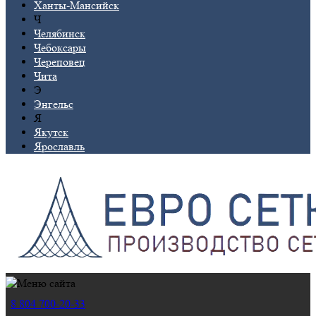
Ханты-Мансийск
Ч
Челябинск
Чебоксары
Череповец
Чита
Э
Энгельс
Я
Якутск
Ярославль
8 804 700-20-33