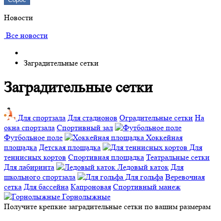
Новости
Все новости
Заградительные сетки
Заградительные сетки
Для спортзала
Для стадионов
Оградительные сетки
На
окна спортзала
Спортивный зал
Футбольное поле
Хоккейная
площадка
Детская площадка
Для
теннисных кортов
Спортивная площадка
Театральные сетки
Для лабиринта
Ледовый каток
Для
школьного спортзала
Для гольфа
Веревочная
сетка
Для бассейна
Капроновая
Спортивный манеж
Горнолыжные
Получите крепкие заградительные сетки по вашим размерам