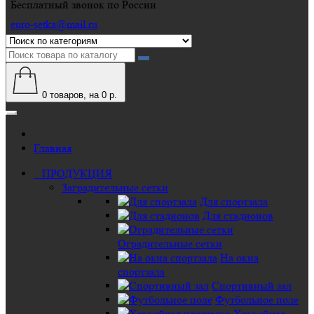
Бесплатный звонок по России
euro-setka@mail.ru
0
товаров, на 0 р.
Главная
ПРОДУКЦИЯ
Заградительные сетки
Для спортзала
Для стадионов
Оградительные сетки
На окна
спортзала
Спортивный зал
Футбольное поле
Хоккейная