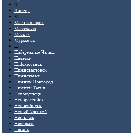
Л
Липецк
М
Магнитогорск
Махачкала
Москва
Мурманск
Н
Набережные Челны
Нальчик
Нефтеюганск
Нижневартовск
Нижнекамск
Нижний Новгород
Нижний Тагил
Новокузнецк
Новороссийск
Новосибирск
Новый Уренгой
Норильск
Ноябрьск
Нягань