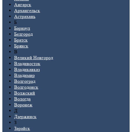
Ангарск
Архангельск
Астрахань
Б
Барнаул
Белгород
Братск
Брянск
В
Великий Новгород
Владивосток
Владикавказ
Владимир
Волгоград
Волгодонск
Волжский
Вологда
Воронеж
Д
Дзержинск
З
Зарайск