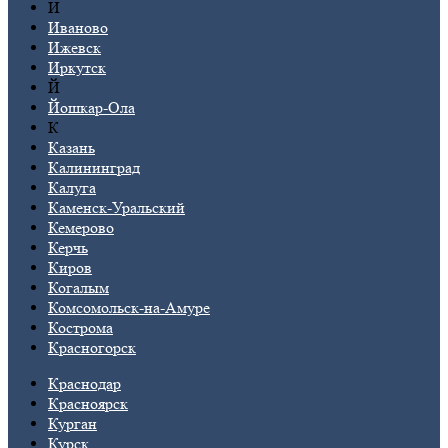
И
Иваново
Ижевск
Иркутск
Й
Йошкар-Ола
К
Казань
Калининград
Калуга
Каменск-Уральский
Кемерово
Керчь
Киров
Когалым
Комсомольск-на-Амуре
Кострома
Красногорск
Краснодар
Красноярск
Курган
Курск