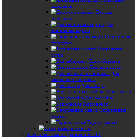
площадка
Детская
площадка
Для
теннисных кортов
Спортивная
площадка
Театральные
сетки
Для лабиринта
Ледовый каток
Для
школьного спортзала
Для гольфа
Веревочная сетка
Для бассейна
Капроновая
Спортивный
манеж
Горнолыжные
Защитная сетка от Дронов и БПЛА