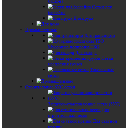
балкона
Сетки для
бассейна
Для пруда
Промышленные
Для транспорта
Мусорные полигоны ТБО
Для склада
Сетки
крепления грузов
Такелажные
сетки
Строительные ЗУС сетки
Защитно-улавливающие сетки (ЗУС)
Для
строительных лесов
Для скатной
крыши