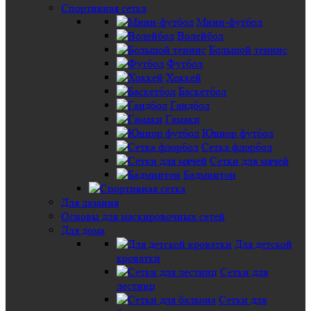
Спортивная сетка
Мини-футбол
Волейбол
Большой теннис
Футбол
Хоккей
Баскетбол
Гандбол
Гамаки
Юниор футбол
Сетка флорбол
Сетки для мячей
Бадминтон
Для лазания
Основы для маскировочных сетей
Для дома
Для детской
кроватки
Сетки для
лестниц
Сетки для