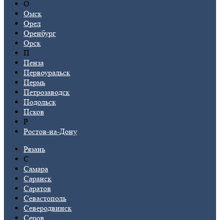
О
Омск
Орел
Оренбург
Орск
П
Пенза
Первоуральск
Пермь
Петрозаводск
Подольск
Псков
Р
Ростов-на-Дону
Рязань
С
Самара
Саранск
Саратов
Севастополь
Северодвинск
Серов