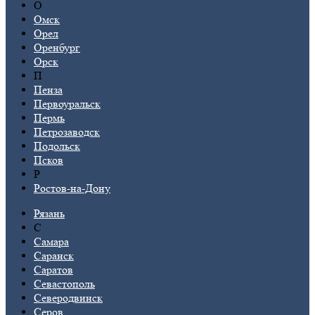
О
Омск
Орел
Оренбург
Орск
П
Пенза
Первоуральск
Пермь
Петрозаводск
Подольск
Псков
Р
Ростов-на-Дону
Рязань
С
Самара
Саранск
Саратов
Севастополь
Северодвинск
Серов