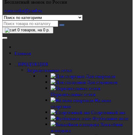
Бесплатный звонок по России
euro-setka@mail.ru
0
товаров, на 0 р.
Главная
ПРОДУКЦИЯ
Заградительные сетки
Для спортзала
Для стадионов
Оградительные сетки
На окна
спортзала
Спортивный зал
Футбольное поле
Хоккейная
площадка