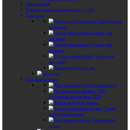
Для лазания
Основы для маскировочных сетей
Для дома
Для детской
кроватки
Сетки для
лестниц
Сетки для
балкона
Сетки для
бассейна
Для пруда
Промышленные
Для транспорта
Мусорные полигоны ТБО
Для склада
Сетки
крепления грузов
Такелажные
сетки