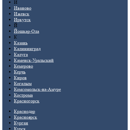
И
Иваново
Ижевск
Иркутск
Й
Йошкар-Ола
К
Казань
Калининград
Калуга
Каменск-Уральский
Кемерово
Керчь
Киров
Когалым
Комсомольск-на-Амуре
Кострома
Красногорск
Краснодар
Красноярск
Курган
Курск