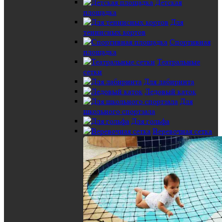
Детская
площадка
Для
теннисных кортов
Спортивная
площадка
Театральные
сетки
Для лабиринта
Ледовый каток
Для
школьного спортзала
Для гольфа
Веревочная сетка