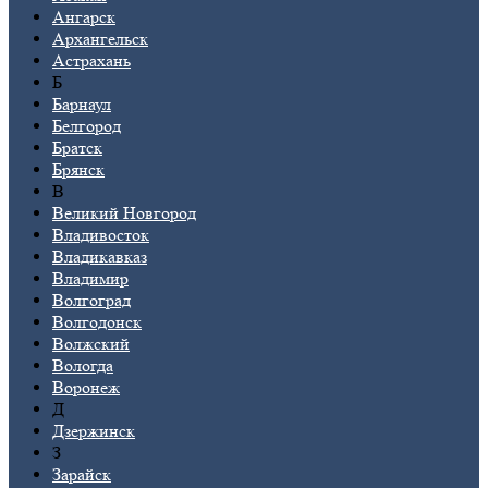
Ангарск
Архангельск
Астрахань
Б
Барнаул
Белгород
Братск
Брянск
В
Великий Новгород
Владивосток
Владикавказ
Владимир
Волгоград
Волгодонск
Волжский
Вологда
Воронеж
Д
Дзержинск
З
Зарайск