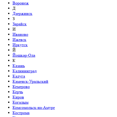
Воронеж
Д
Дзержинск
З
Зарайск
И
Иваново
Ижевск
Иркутск
Й
Йошкар-Ола
К
Казань
Калининград
Калуга
Каменск-Уральский
Кемерово
Керчь
Киров
Когалым
Комсомольск-на-Амуре
Кострома