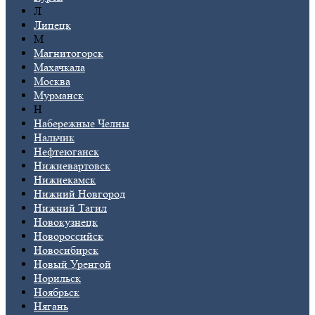
Л
Липецк
М
Магнитогорск
Махачкала
Москва
Мурманск
Н
Набережные Челны
Нальчик
Нефтеюганск
Нижневартовск
Нижнекамск
Нижний Новгород
Нижний Тагил
Новокузнецк
Новороссийск
Новосибирск
Новый Уренгой
Норильск
Ноябрьск
Нягань