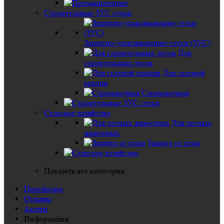
Строительные ЗУС сетки
Защитно-улавливающие сетки (ЗУС)
Для
строительных лесов
Для скатной
крыши
Страховочная
Сельское хозяйство
Для лесных
животных
Защита от птиц
Показать все категории
Портфолио
Отзывы
Акции
Информация