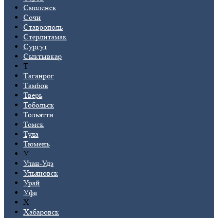
Смоленск
Сочи
Ставрополь
Стерлитамак
Сургут
Сыктывкар
Т
Таганрог
Тамбов
Тверь
Тобольск
Тольятти
Томск
Тула
Тюмень
У
Улан-Удэ
Ульяновск
Урай
Уфа
Х
Хабаровск