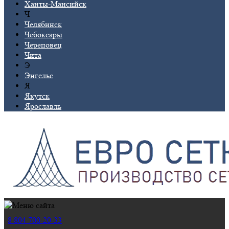
Ханты-Мансийск
Ч
Челябинск
Чебоксары
Череповец
Чита
Э
Энгельс
Я
Якутск
Ярославль
8 804 700-20-33