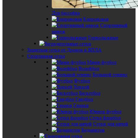
Для бассейна
Капроновая
Спортивный
манеж
Горнолыжные
Защитная сетка от Дронов и БПЛА
Спортивная сетка
Мини-футбол
Волейбол
Большой теннис
Футбол
Хоккей
Баскетбол
Гандбол
Гамаки
Юниор футбол
Сетка флорбол
Сетки для мячей
Бадминтон