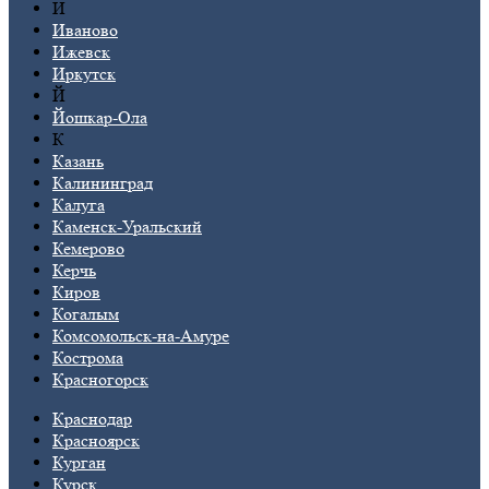
И
Иваново
Ижевск
Иркутск
Й
Йошкар-Ола
К
Казань
Калининград
Калуга
Каменск-Уральский
Кемерово
Керчь
Киров
Когалым
Комсомольск-на-Амуре
Кострома
Красногорск
Краснодар
Красноярск
Курган
Курск