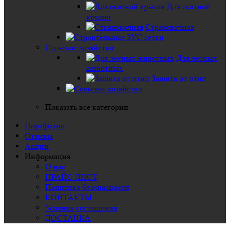
Для скатной
крыши
Страховочная
Сельское хозяйство
Для лесных
животных
Защита от птиц
Показать все категории
Портфолио
Отзывы
Акции
Информация
О нас
ПРАЙС ЛИСТ
Политика безопасности
КОНТАКТЫ
Условия соглашения
ДОСТАВКА