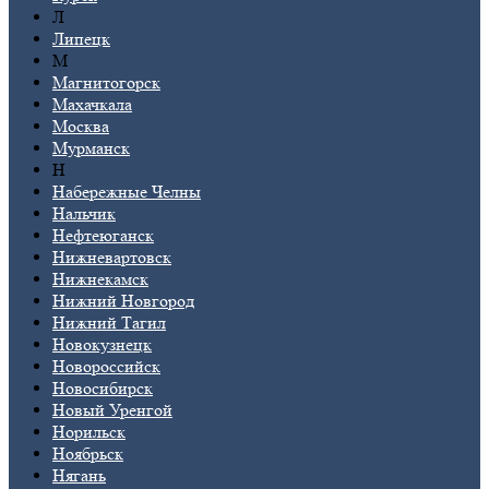
Л
Липецк
М
Магнитогорск
Махачкала
Москва
Мурманск
Н
Набережные Челны
Нальчик
Нефтеюганск
Нижневартовск
Нижнекамск
Нижний Новгород
Нижний Тагил
Новокузнецк
Новороссийск
Новосибирск
Новый Уренгой
Норильск
Ноябрьск
Нягань