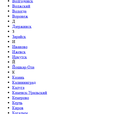
Волгодонск
Волжский
Вологда
Воронеж
Д
Дзержинск
З
Зарайск
И
Иваново
Ижевск
Иркутск
Й
Йошкар-Ола
К
Казань
Калининград
Калуга
Каменск-Уральский
Кемерово
Керчь
Киров
Когалым