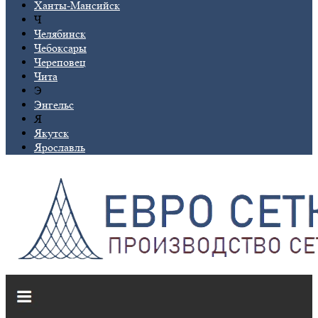
Ханты-Мансийск
Ч
Челябинск
Чебоксары
Череповец
Чита
Э
Энгельс
Я
Якутск
Ярославль