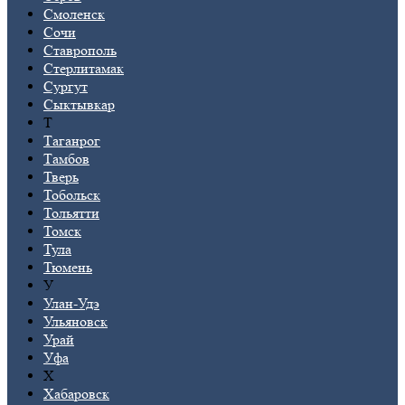
Смоленск
Сочи
Ставрополь
Стерлитамак
Сургут
Сыктывкар
Т
Таганрог
Тамбов
Тверь
Тобольск
Тольятти
Томск
Тула
Тюмень
У
Улан-Удэ
Ульяновск
Урай
Уфа
Х
Хабаровск