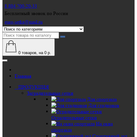
8 804 700-20-33
Бесплатный звонок по России
euro-setka@mail.ru
0
товаров, на 0 р.
Главная
ПРОДУКЦИЯ
Заградительные сетки
Для спортзала
Для стадионов
Оградительные сетки
На окна
спортзала
Спортивный зал