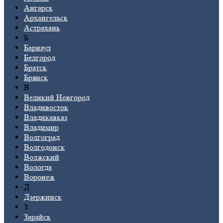
Ангарск
Архангельск
Астрахань
Б
Барнаул
Белгород
Братск
Брянск
В
Великий Новгород
Владивосток
Владикавказ
Владимир
Волгоград
Волгодонск
Волжский
Вологда
Воронеж
Д
Дзержинск
З
Зарайск