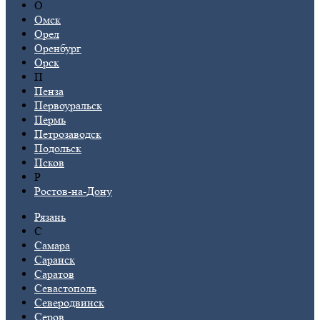
О
Омск
Орел
Оренбург
Орск
П
Пенза
Первоуральск
Пермь
Петрозаводск
Подольск
Псков
Р
Ростов-на-Дону
Рязань
С
Самара
Саранск
Саратов
Севастополь
Северодвинск
Серов