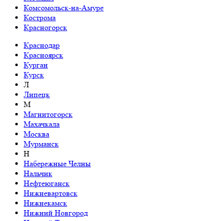
Комсомольск-на-Амуре
Кострома
Красногорск
Краснодар
Красноярск
Курган
Курск
Л
Липецк
М
Магнитогорск
Махачкала
Москва
Мурманск
Н
Набережные Челны
Нальчик
Нефтеюганск
Нижневартовск
Нижнекамск
Нижний Новгород