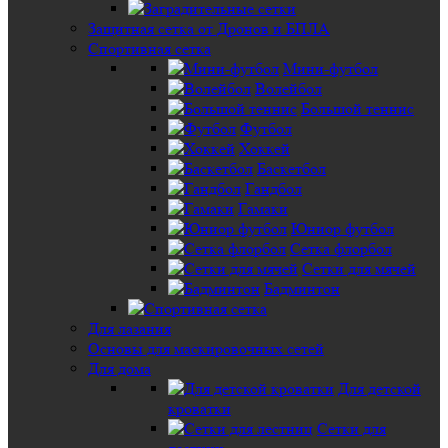
Защитная сетка от Дронов и БПЛА
Спортивная сетка
Мини-футбол
Волейбол
Большой теннис
Футбол
Хоккей
Баскетбол
Гандбол
Гамаки
Юниор футбол
Сетка флорбол
Сетки для мячей
Бадминтон
Для лазания
Основы для маскировочных сетей
Для дома
Для детской
кроватки
Сетки для