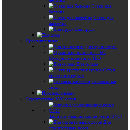
лестниц
Сетки для
балкона
Сетки для
бассейна
Для пруда
Промышленные
Для транспорта
Мусорные полигоны ТБО
Для склада
Сетки
крепления грузов
Такелажные
сетки
Строительные ЗУС сетки
Защитно-улавливающие сетки (ЗУС)
Для
строительных лесов