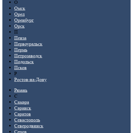
О
Омск
Орел
Оренбург
Орск
П
Пенза
Первоуральск
Пермь
Петрозаводск
Подольск
Псков
Р
Ростов-на-Дону
Рязань
С
Самара
Саранск
Саратов
Севастополь
Северодвинск
Серов