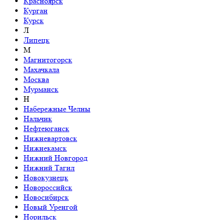
Красноярск
Курган
Курск
Л
Липецк
М
Магнитогорск
Махачкала
Москва
Мурманск
Н
Набережные Челны
Нальчик
Нефтеюганск
Нижневартовск
Нижнекамск
Нижний Новгород
Нижний Тагил
Новокузнецк
Новороссийск
Новосибирск
Новый Уренгой
Норильск