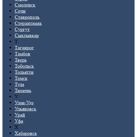
Смоленск
Сочи
Ставрополь
Стерлитамак
Сургут
Сыктывкар
Т
Таганрог
Тамбов
Тверь
Тобольск
Тольятти
Томск
Тула
Тюмень
У
Улан-Удэ
Ульяновск
Урай
Уфа
Х
Хабаровск