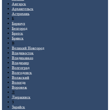
Ангарск
Архангельск
Астрахань
Б
Барнаул
Белгород
Братск
Брянск
В
Великий Новгород
Владивосток
Владикавказ
Владимир
Волгоград
Волгодонск
Волжский
Вологда
Воронеж
Д
Дзержинск
З
Зарайск