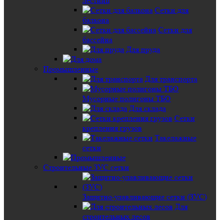
лестниц
Сетки для
балкона
Сетки для
бассейна
Для пруда
Промышленные
Для транспорта
Мусорные полигоны ТБО
Для склада
Сетки
крепления грузов
Такелажные
сетки
Строительные ЗУС сетки
Защитно-улавливающие сетки (ЗУС)
Для
строительных лесов