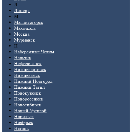
Л
Липецк
М
Магнитогорск
Махачкала
Москва
Мурманск
Н
Набережные Челны
Нальчик
Нефтеюганск
Нижневартовск
Нижнекамск
Нижний Новгород
Нижний Тагил
Новокузнецк
Новороссийск
Новосибирск
Новый Уренгой
Норильск
Ноябрьск
Нягань