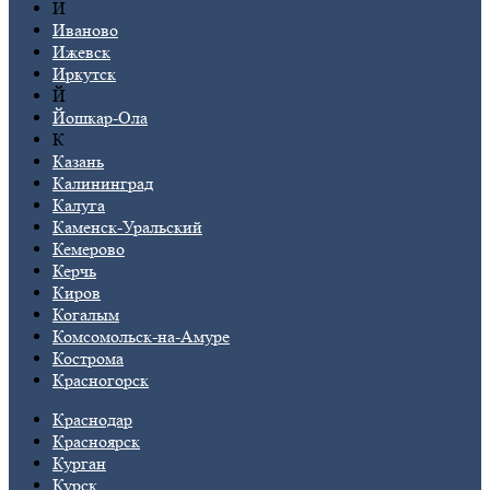
И
Иваново
Ижевск
Иркутск
Й
Йошкар-Ола
К
Казань
Калининград
Калуга
Каменск-Уральский
Кемерово
Керчь
Киров
Когалым
Комсомольск-на-Амуре
Кострома
Красногорск
Краснодар
Красноярск
Курган
Курск