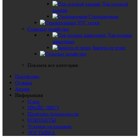
Для скатной
крыши
Страховочная
Сельское хозяйство
Для лесных
животных
Защита от птиц
Показать все категории
Портфолио
Отзывы
Акции
Информация
О нас
ПРАЙС ЛИСТ
Политика безопасности
КОНТАКТЫ
Условия соглашения
ДОСТАВКА