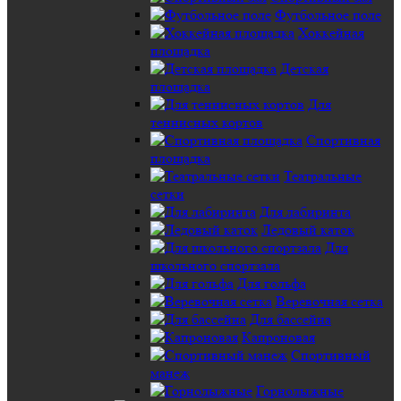
Футбольное поле
Хоккейная
площадка
Детская
площадка
Для
теннисных кортов
Спортивная
площадка
Театральные
сетки
Для лабиринта
Ледовый каток
Для
школьного спортзала
Для гольфа
Веревочная сетка
Для бассейна
Капроновая
Спортивный
манеж
Горнолыжные