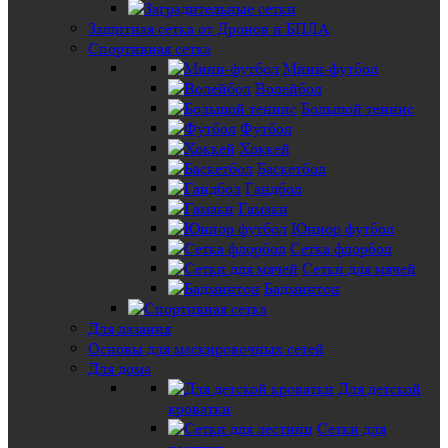
Защитная сетка от Дронов и БПЛА
Спортивная сетка
Мини-футбол
Волейбол
Большой теннис
Футбол
Хоккей
Баскетбол
Гандбол
Гамаки
Юниор футбол
Сетка флорбол
Сетки для мячей
Бадминтон
Для лазания
Основы для маскировочных сетей
Для дома
Для детской
кроватки
Сетки для