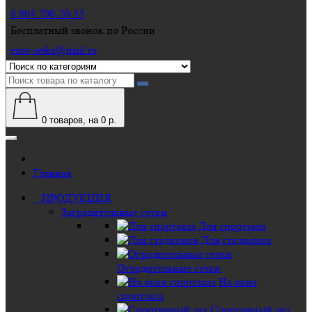
8 804 700-20-33
Бесплатный звонок по России
euro-setka@mail.ru
0
товаров, на 0 р.
Главная
ПРОДУКЦИЯ
Заградительные сетки
Для спортзала
Для стадионов
Оградительные сетки
На окна
спортзала
Спортивный зал