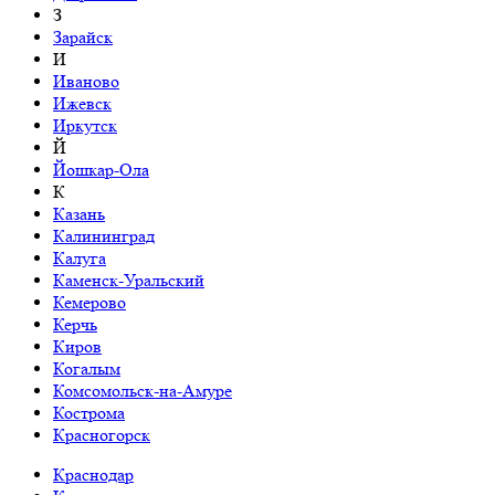
З
Зарайск
И
Иваново
Ижевск
Иркутск
Й
Йошкар-Ола
К
Казань
Калининград
Калуга
Каменск-Уральский
Кемерово
Керчь
Киров
Когалым
Комсомольск-на-Амуре
Кострома
Красногорск
Краснодар