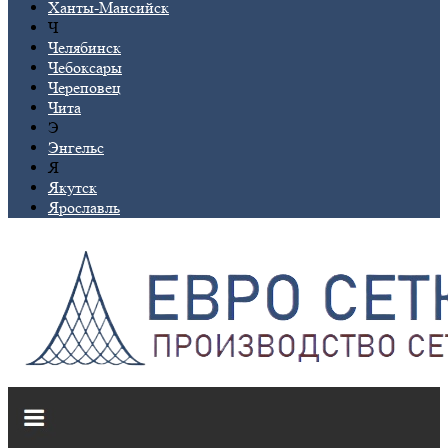
Ханты-Мансийск
Ч
Челябинск
Чебоксары
Череповец
Чита
Э
Энгельс
Я
Якутск
Ярославль