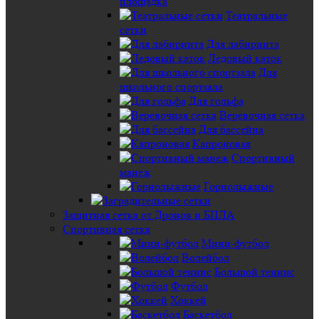
площадка
Театральные
сетки
Для лабиринта
Ледовый каток
Для
школьного спортзала
Для гольфа
Веревочная сетка
Для бассейна
Капроновая
Спортивный
манеж
Горнолыжные
Защитная сетка от Дронов и БПЛА
Спортивная сетка
Мини-футбол
Волейбол
Большой теннис
Футбол
Хоккей
Баскетбол