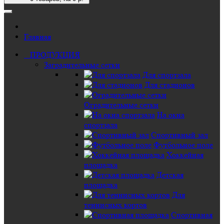
Главная
ПРОДУКЦИЯ
Заградительные сетки
Для спортзала
Для стадионов
Оградительные сетки
На окна
спортзала
Спортивный зал
Футбольное поле
Хоккейная
площадка
Детская
площадка
Для
теннисных кортов
Спортивная