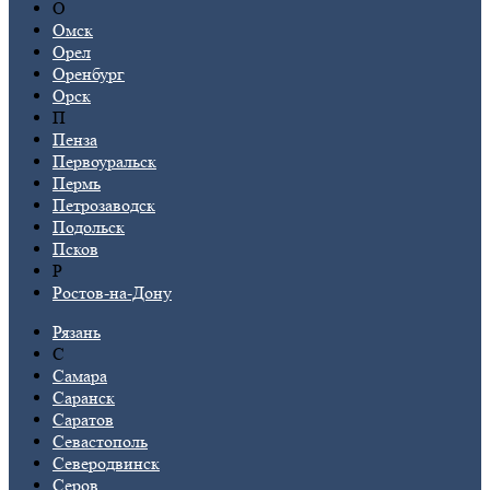
О
Омск
Орел
Оренбург
Орск
П
Пенза
Первоуральск
Пермь
Петрозаводск
Подольск
Псков
Р
Ростов-на-Дону
Рязань
С
Самара
Саранск
Саратов
Севастополь
Северодвинск
Серов