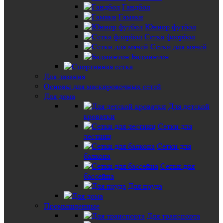
Гандбол
Гамаки
Юниор футбол
Сетка флорбол
Сетки для мячей
Бадминтон
Для лазания
Основы для маскировочных сетей
Для дома
Для детской
кроватки
Сетки для
лестниц
Сетки для
балкона
Сетки для
бассейна
Для пруда
Промышленные
Для транспорта