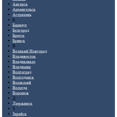
Ангарск
Архангельск
Астрахань
Б
Барнаул
Белгород
Братск
Брянск
В
Великий Новгород
Владивосток
Владикавказ
Владимир
Волгоград
Волгодонск
Волжский
Вологда
Воронеж
Д
Дзержинск
З
Зарайск