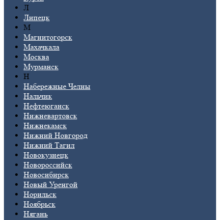
Л
Липецк
М
Магнитогорск
Махачкала
Москва
Мурманск
Н
Набережные Челны
Нальчик
Нефтеюганск
Нижневартовск
Нижнекамск
Нижний Новгород
Нижний Тагил
Новокузнецк
Новороссийск
Новосибирск
Новый Уренгой
Норильск
Ноябрьск
Нягань