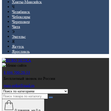
Ханты-Мансийск
Ч
Челябинск
Чебоксары
Череповец
Чита
Э
Энгельс
Я
Якутск
Ярославль
8 804 700-20-33
Бесплатный звонок по России
euro-setka@mail.ru
0
товаров, на 0 р.