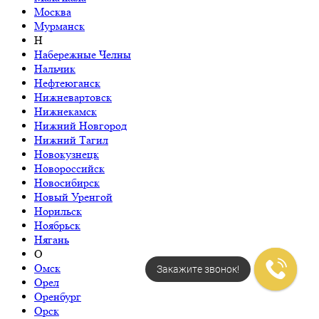
Москва
Мурманск
Н
Набережные Челны
Нальчик
Нефтеюганск
Нижневартовск
Нижнекамск
Нижний Новгород
Нижний Тагил
Новокузнецк
Новороссийск
Новосибирск
Новый Уренгой
Норильск
Ноябрьск
Нягань
О
Омск
Закажите звонок!
Орел
Оренбург
Орск