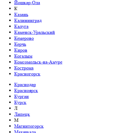
Йошкар-Ола
К
Казань
Калининград
Калуга
Каменск-Уральский
Кемерово
Керчь
Киров
Когалым
Комсомольск-на-Амуре
Кострома
Красногорск
Краснодар
Красноярск
Курган
Курск
Л
Липецк
М
Магнитогорск
Махачкала