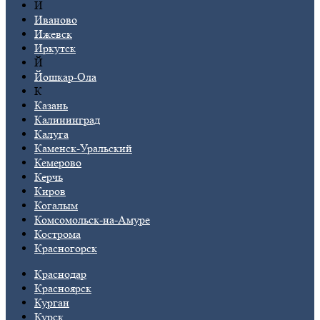
И
Иваново
Ижевск
Иркутск
Й
Йошкар-Ола
К
Казань
Калининград
Калуга
Каменск-Уральский
Кемерово
Керчь
Киров
Когалым
Комсомольск-на-Амуре
Кострома
Красногорск
Краснодар
Красноярск
Курган
Курск