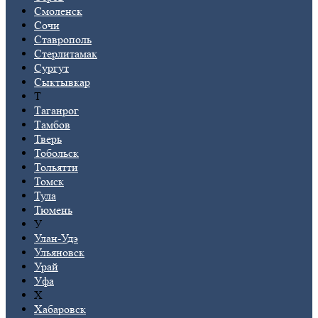
Смоленск
Сочи
Ставрополь
Стерлитамак
Сургут
Сыктывкар
Т
Таганрог
Тамбов
Тверь
Тобольск
Тольятти
Томск
Тула
Тюмень
У
Улан-Удэ
Ульяновск
Урай
Уфа
Х
Хабаровск