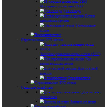
Мусорные полигоны ТБО
Для склада
Сетки
крепления грузов
Такелажные
сетки
Строительные ЗУС сетки
Защитно-улавливающие сетки (ЗУС)
Для
строительных лесов
Для скатной
крыши
Страховочная
Сельское хозяйство
Для лесных
животных
Защита от птиц