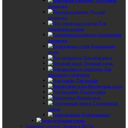
Хоккейная
площадка
Детская
площадка
Для
теннисных кортов
Спортивная
площадка
Театральные
сетки
Для лабиринта
Ледовый каток
Для
школьного спортзала
Для гольфа
Веревочная сетка
Для бассейна
Капроновая
Спортивный
манеж
Горнолыжные
Защитная сетка от Дронов и БПЛА