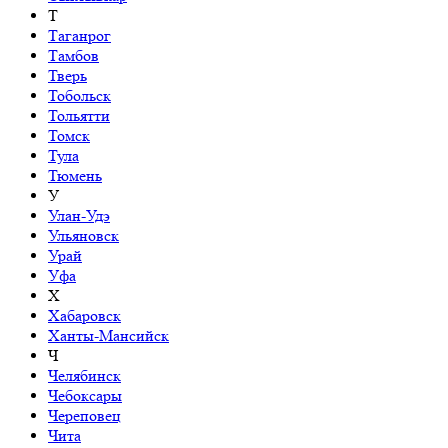
Т
Таганрог
Тамбов
Тверь
Тобольск
Тольятти
Томск
Тула
Тюмень
У
Улан-Удэ
Ульяновск
Урай
Уфа
Х
Хабаровск
Ханты-Мансийск
Ч
Челябинск
Чебоксары
Череповец
Чита