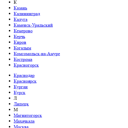
К
Казань
Калининград
Калуга
Каменск-Уральский
Кемерово
Керчь
Киров
Когалым
Комсомольск-на-Амуре
Кострома
Красногорск
Краснодар
Красноярск
Курган
Курск
Л
Липецк
М
Магнитогорск
Махачкала
Москва