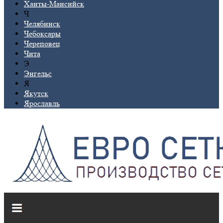
Ханты-Мансийск
Ч
Челябинск
Чебоксары
Череповец
Чита
Э
Энгельс
Я
Якутск
Ярославль