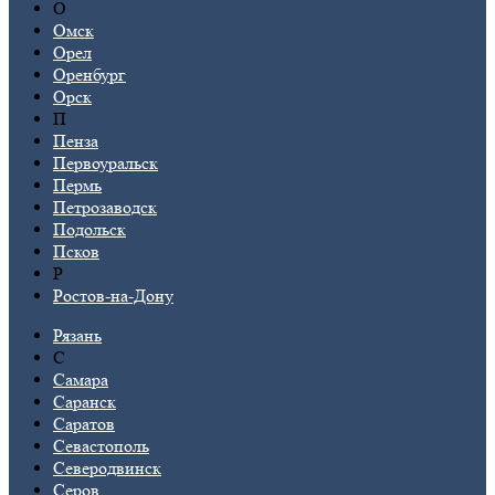
О
Омск
Орел
Оренбург
Орск
П
Пенза
Первоуральск
Пермь
Петрозаводск
Подольск
Псков
Р
Ростов-на-Дону
Рязань
С
Самара
Саранск
Саратов
Севастополь
Северодвинск
Серов