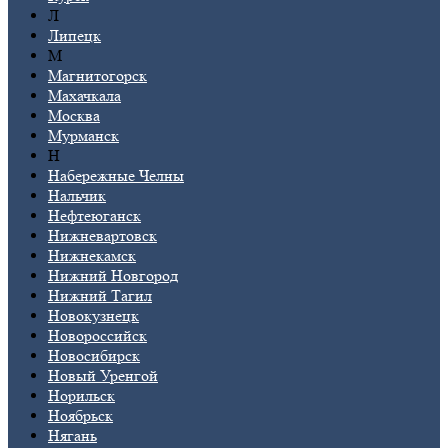
Л
Липецк
М
Магнитогорск
Махачкала
Москва
Мурманск
Н
Набережные Челны
Нальчик
Нефтеюганск
Нижневартовск
Нижнекамск
Нижний Новгород
Нижний Тагил
Новокузнецк
Новороссийск
Новосибирск
Новый Уренгой
Норильск
Ноябрьск
Нягань