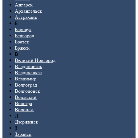
Ангарск
Архангельск
Астрахань
Б
Барнаул
Белгород
Братск
Брянск
В
Великий Новгород
Владивосток
Владикавказ
Владимир
Волгоград
Волгодонск
Волжский
Вологда
Воронеж
Д
Дзержинск
З
Зарайск