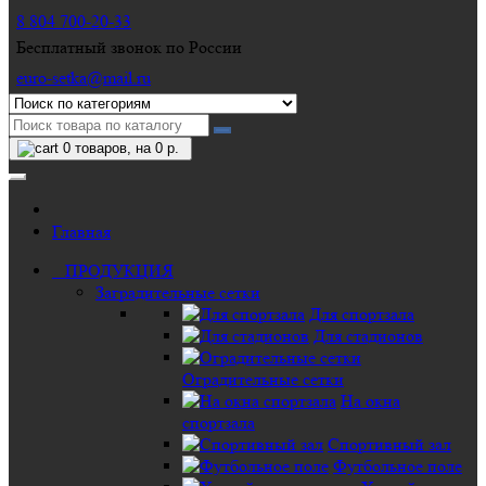
8 804 700-20-33
Бесплатный звонок по России
euro-setka@mail.ru
0
товаров, на 0 р.
Главная
ПРОДУКЦИЯ
Заградительные сетки
Для спортзала
Для стадионов
Оградительные сетки
На окна
спортзала
Спортивный зал
Футбольное поле