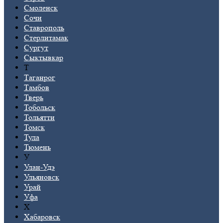
Смоленск
Сочи
Ставрополь
Стерлитамак
Сургут
Сыктывкар
Т
Таганрог
Тамбов
Тверь
Тобольск
Тольятти
Томск
Тула
Тюмень
У
Улан-Удэ
Ульяновск
Урай
Уфа
Х
Хабаровск