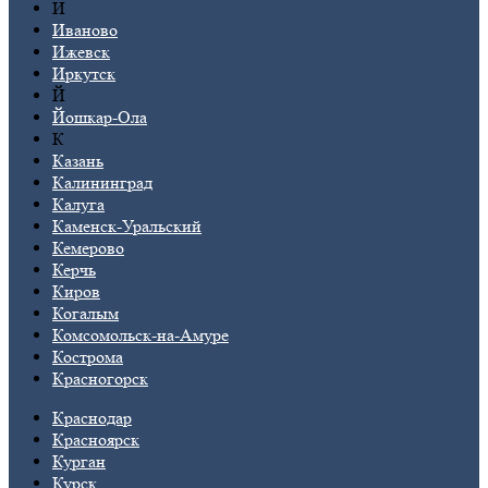
И
Иваново
Ижевск
Иркутск
Й
Йошкар-Ола
К
Казань
Калининград
Калуга
Каменск-Уральский
Кемерово
Керчь
Киров
Когалым
Комсомольск-на-Амуре
Кострома
Красногорск
Краснодар
Красноярск
Курган
Курск