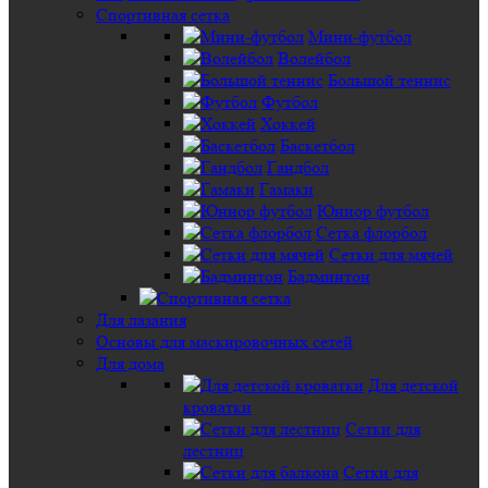
Спортивная сетка
Мини-футбол
Волейбол
Большой теннис
Футбол
Хоккей
Баскетбол
Гандбол
Гамаки
Юниор футбол
Сетка флорбол
Сетки для мячей
Бадминтон
Для лазания
Основы для маскировочных сетей
Для дома
Для детской
кроватки
Сетки для
лестниц
Сетки для