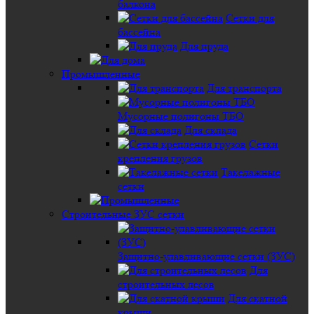
балкона
Сетки для
бассейна
Для пруда
Промышленные
Для транспорта
Мусорные полигоны ТБО
Для склада
Сетки
крепления грузов
Такелажные
сетки
Строительные ЗУС сетки
Защитно-улавливающие сетки (ЗУС)
Для
строительных лесов
Для скатной
крыши