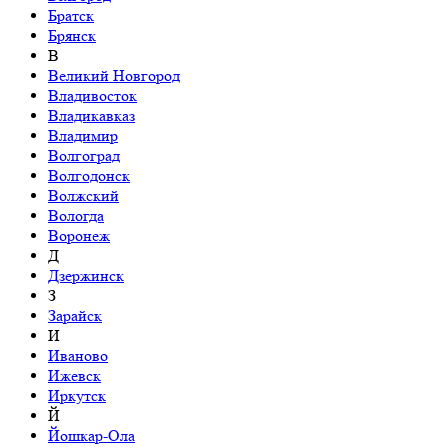
Братск
Брянск
В
Великий Новгород
Владивосток
Владикавказ
Владимир
Волгоград
Волгодонск
Волжский
Вологда
Воронеж
Д
Дзержинск
З
Зарайск
И
Иваново
Ижевск
Иркутск
Й
Йошкар-Ола